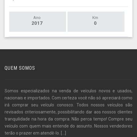
Ano
Km
2017
0
QUEM SOMOS
Somos especializados na venda de veículos novos e usados,
nacionais e importados. Com certeza você não só apreciará como
irá comprar seu veículo conosco. Todos nossos veículos são
revisados criteriosamente, possibilitando dar aos nossos clientes
tranquilidade na hora da compra. Não perca tempo! Compre seu
veículo com quem mais entende do assunto. Nossos vendedores
terão o prazer em atendê-lo.
[...]