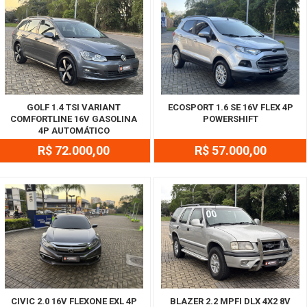
GOLF 1.4 TSI VARIANT
ECOSPORT 1.6 SE 16V FLEX 4P
COMFORTLINE 16V GASOLINA
POWERSHIFT
4P AUTOMÁTICO
R$ 72.000,00
R$ 57.000,00
CIVIC 2.0 16V FLEXONE EXL 4P
BLAZER 2.2 MPFI DLX 4X2 8V