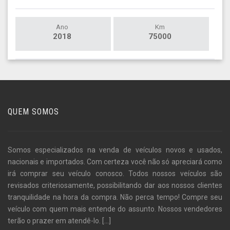
Ano
Km
2018
75000
QUEM SOMOS
Somos especializados na venda de veículos novos e usados,
nacionais e importados. Com certeza você não só apreciará como
irá comprar seu veículo conosco. Todos nossos veículos são
revisados criteriosamente, possibilitando dar aos nossos clientes
tranquilidade na hora da compra. Não perca tempo! Compre seu
veículo com quem mais entende do assunto. Nossos vendedores
terão o prazer em atendê-lo.
[...]