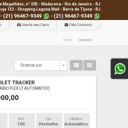
e Magalhães, nº 205 - Madureira - Rio de Janeiro - RJ
loja 132 - Shopping Laguna Mall - Barra da Tijuca - RJ
- (21) 96467-9349
- (21) 96467-9349
o
Venda seu Carro
Fale Conosco
Home
Veículos
Ordenar por
Toggle Dropdown
OLET TRACKER
TURBO FLEX LT AUTOMÁTICO
000,00
Km
Cor
Câmbio
100
Vermelho
Automático