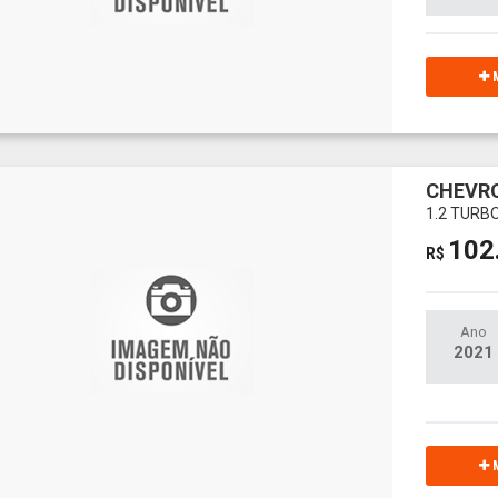
M
CHEVR
1.2 TURB
102
R$
Ano
2021
M