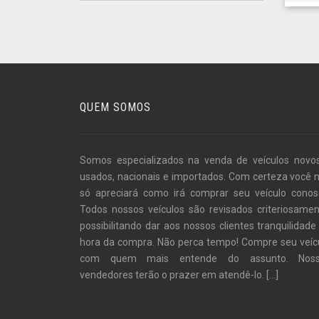
QUEM SOMOS
Somos especializados na venda de veículos novo
usados, nacionais e importados. Com certeza você 
só apreciará como irá comprar seu veículo conos
Todos nossos veículos são revisados criteriosamen
possibilitando dar aos nossos clientes tranquilidade
hora da compra. Não perca tempo! Compre seu veíc
com quem mais entende do assunto. Noss
vendedores terão o prazer em atendê-lo.
[...]