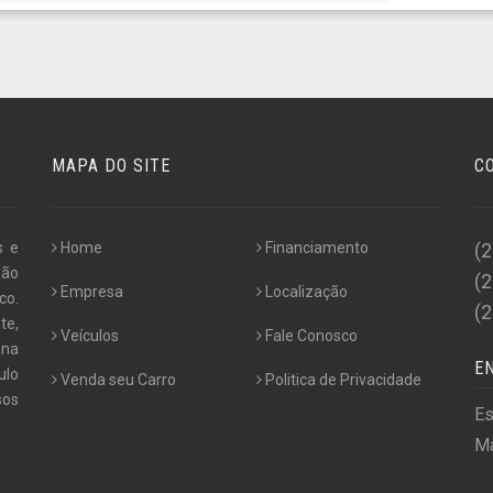
MAPA DO SITE
C
s e
Home
Financiamento
(
não
(
Empresa
Localização
co.
(
te,
Veículos
Fale Conosco
 na
E
ulo
Venda seu Carro
Politica de Privacidade
os
Es
Ma