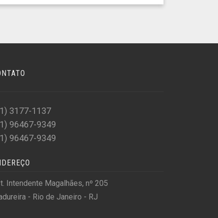
ONTATO
21) 3177-1137
21) 96467-9349
21) 96467-9349
NDEREÇO
t. Intendente Magalhães, nº 205
dureira - Rio de Janeiro - RJ