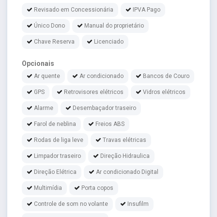
Revisado em Concessionária
IPVA Pago
Único Dono
Manual do proprietário
Chave Reserva
Licenciado
Opcionais
Ar quente
Ar condicionado
Bancos de Couro
GPS
Retrovisores elétricos
Vidros elétricos
Alarme
Desembaçador traseiro
Farol de neblina
Freios ABS
Rodas de liga leve
Travas elétricas
Limpador traseiro
Direção Hidraulica
Direção Elétrica
Ar condicionado Digital
Multimídia
Porta copos
Controle de som no volante
Insufilm