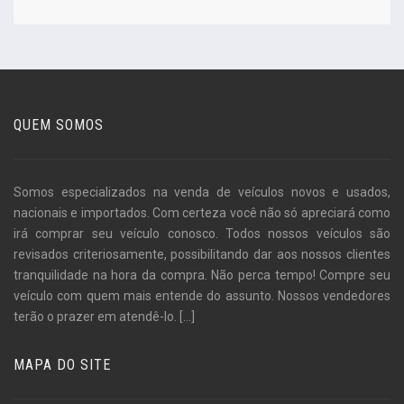
QUEM SOMOS
Somos especializados na venda de veículos novos e usados,
nacionais e importados. Com certeza você não só apreciará como
irá comprar seu veículo conosco. Todos nossos veículos são
revisados criteriosamente, possibilitando dar aos nossos clientes
tranquilidade na hora da compra. Não perca tempo! Compre seu
veículo com quem mais entende do assunto. Nossos vendedores
terão o prazer em atendê-lo.
[...]
MAPA DO SITE