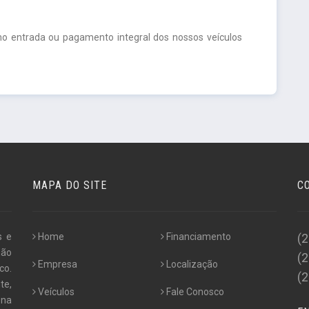
o entrada ou pagamento integral dos nossos veículos
MAPA DO SITE
C
s e
Home
Financiamento
(
não
(
Empresa
Localização
co.
(
te,
Veículos
Fale Conosco
 na