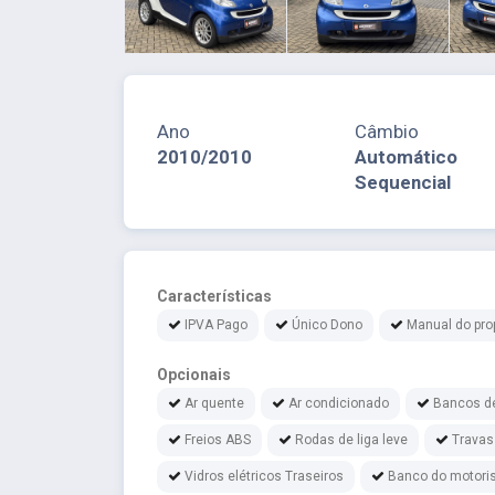
Ano
Câmbio
2010/2010
Automático
Sequencial
Características
IPVA Pago
Único Dono
Manual do prop
Opcionais
Ar quente
Ar condicionado
Bancos d
Freios ABS
Rodas de liga leve
Travas
Vidros elétricos Traseiros
Banco do motoris