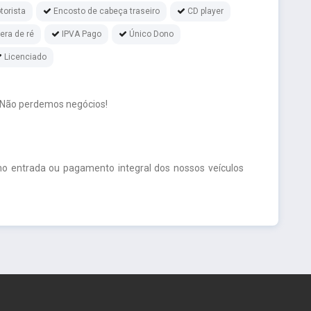
torista
Encosto de cabeça traseiro
CD player
ra de ré
IPVA Pago
Único Dono
Licenciado
 Não perdemos negócios!
o entrada ou pagamento integral dos nossos veículos