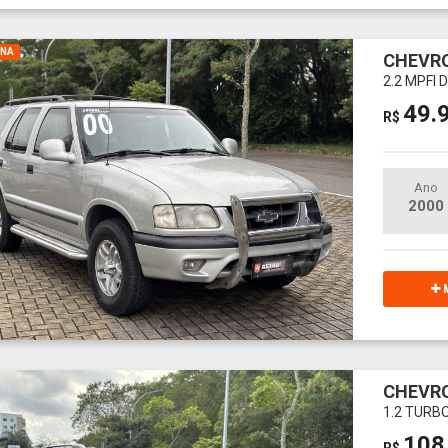
INA
CHEVRO
2.2 MPFI
49.
R$
Ano
2000
M
CHEVR
1.2 TURB
108
R$