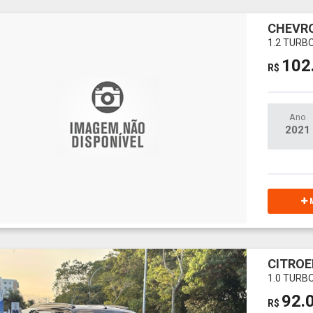
CHEVR
1.2 TURB
102
R$
Ano
2021
M
CITROE
1.0 TURBO
92.
R$