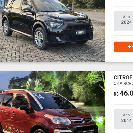
Ano
2024
M
CITROE
C3 AIRCR
46.
R$
Ano
2014