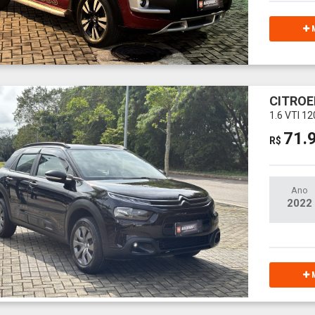
M
CITROE
1.6 VTI 1
71.
R$
Ano
2022
M