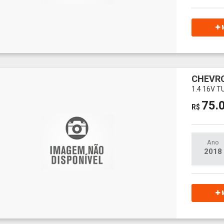
M
CHEVR
1.4 16V 
75.
R$
Ano
2018
M