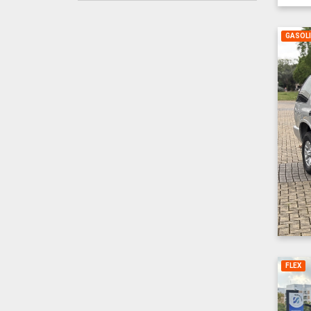
GASOL
FLEX