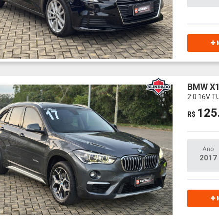
M
BMW X
2.0 16V 
125
R$
Ano
2017
M