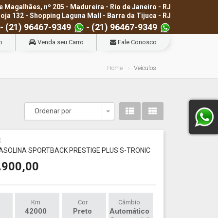
e Magalhães, nº 205 - Madureira - Rio de Janeiro - RJ
loja 132 - Shopping Laguna Mall - Barra da Tijuca - RJ
- (21) 96467-9349
- (21) 96467-9349
o
Venda seu Carro
Fale Conosco
Home
Veículos
Ordenar por
Toggle Dropdown
3
 GASOLINA SPORTBACK PRESTIGE PLUS S-TRONIC
.900,00
Km
Cor
Câmbio
42000
Preto
Automático