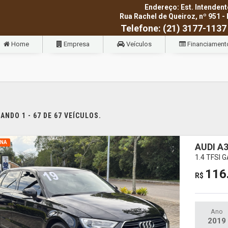
Endereço: Est. Intendent
Rua Rachel de Queiroz, nº 951 - 
Telefone: (21) 3177-1137
Home
Empresa
Veículos
Financiament
NDO 1 - 67 DE 67 VEÍCULOS.
INA
AUDI A
1.4 TFSI
116
R$
Ano
2019