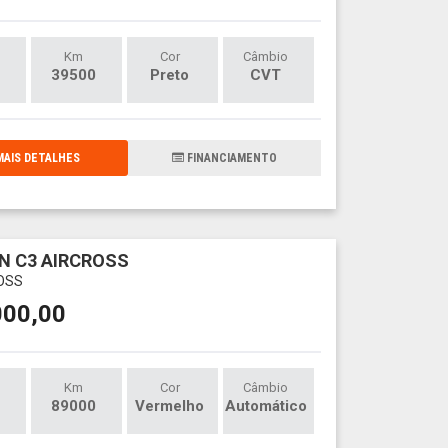
Km
Cor
Câmbio
39500
Preto
CVT
AIS DETALHES
FINANCIAMENTO
N C3 AIRCROSS
OSS
000,00
Km
Cor
Câmbio
89000
Vermelho
Automático