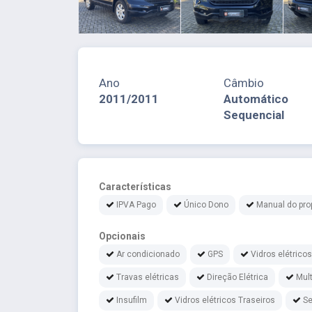
Ano
Câmbio
2011/2011
Automático
Sequencial
Características
IPVA Pago
Único Dono
Manual do prop
Opcionais
Ar condicionado
GPS
Vidros elétricos
Travas elétricas
Direção Elétrica
Mul
Insufilm
Vidros elétricos Traseiros
Se