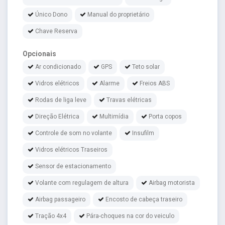
Único Dono
Manual do proprietário
Chave Reserva
Opcionais
Ar condicionado
GPS
Teto solar
Vidros elétricos
Alarme
Freios ABS
Rodas de liga leve
Travas elétricas
Direção Elétrica
Multimídia
Porta copos
Controle de som no volante
Insufilm
Vidros elétricos Traseiros
Sensor de estacionamento
Volante com regulagem de altura
Airbag motorista
Airbag passageiro
Encosto de cabeça traseiro
Tração 4x4
Pára-choques na cor do veiculo