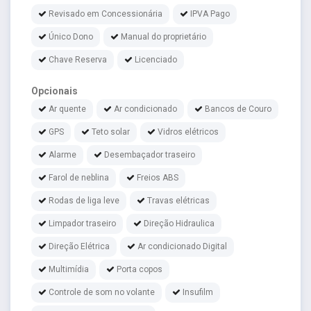
Revisado em Concessionária
IPVA Pago
Único Dono
Manual do proprietário
Chave Reserva
Licenciado
Opcionais
Ar quente
Ar condicionado
Bancos de Couro
GPS
Teto solar
Vidros elétricos
Alarme
Desembaçador traseiro
Farol de neblina
Freios ABS
Rodas de liga leve
Travas elétricas
Limpador traseiro
Direção Hidraulica
Direção Elétrica
Ar condicionado Digital
Multimídia
Porta copos
Controle de som no volante
Insufilm